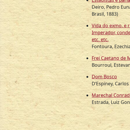
Estadistas e parl
Deiro, Pedro Euna
Brasil
,
1883
)
Vida do exmo. e r
Imperador, conde
etc. etc.
Fontoura, Ezechi
Frei Caetano de M
Bourroul, Estev
Dom Bosco
D’Espiney, Carlos
Marechal Conrad
Estrada, Luiz Go