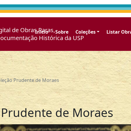
gital de Obras Raras,
Início
Sobre
Coleções
Listar Obr
Documentação Histórica da USP
leção Prudente de Moraes
 Prudente de Moraes