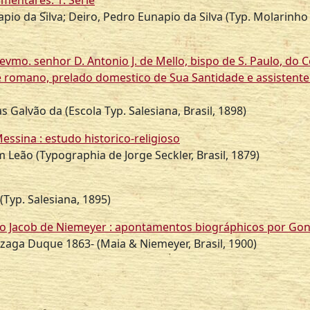
amentares. 1. Serie
pio da Silva; Deiro, Pedro Eunapio da Silva
(
Typ. Molarinho
evmo. senhor D. Antonio J. de Mello, bispo de S. Paulo, do 
 romano, prelado domestico de Sua Santidade e assistente 
as Galvão da
(
Escola Typ. Salesiana, Brasil
,
1898
)
essina : estudo historico-religioso
am Leão
(
Typographia de Jorge Seckler, Brasil
,
1879
)
(
Typ. Salesiana
,
1895
)
o Jacob de Niemeyer : apontamentos biográphicos por Go
nzaga Duque 1863-
(
Maia & Niemeyer, Brasil
,
1900
)