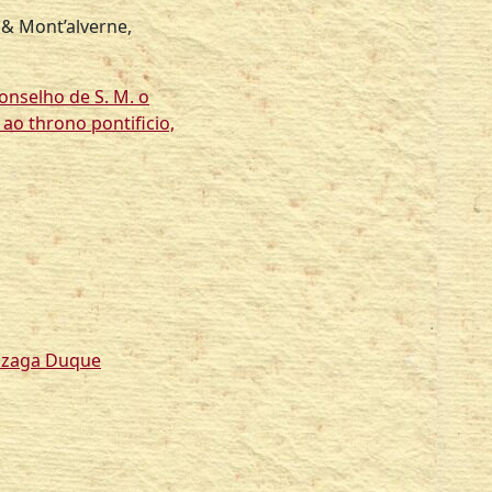
 & Mont’alverne,
Conselho de S. M. o
ao throno pontificio,
nzaga Duque